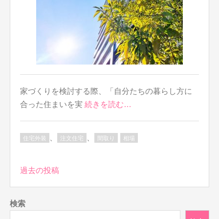
家づくりを検討する際、「自分たちの暮らし方に
合った住まいを実
続きを読む…
、
、
住宅外装
注文住宅
間取り
相場
投
過去の投稿
稿
ナ
検索
ビ
ゲ