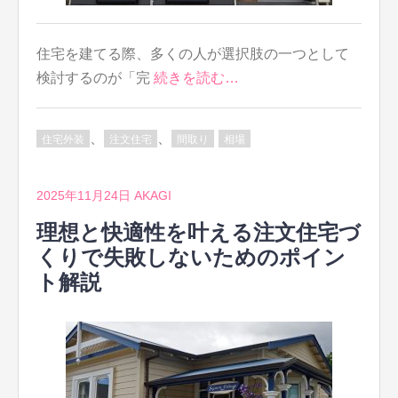
住宅を建てる際、多くの人が選択肢の一つとして
検討するのが「完
続きを読む…
、
、
住宅外装
注文住宅
間取り
相場
2025年11月24日
AKAGI
理想と快適性を叶える注文住宅づ
くりで失敗しないためのポイン
ト解説