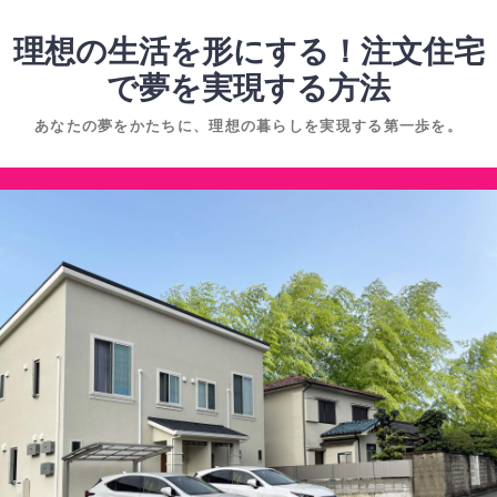
コ
ン
理想の生活を形にする！注文住宅
テ
で夢を実現する方法
ン
あなたの夢をかたちに、理想の暮らしを実現する第一歩を。
ツ
へ
コ
ス
ン
キ
テ
ッ
ン
プ
ツ
へ
ス
キ
ッ
プ